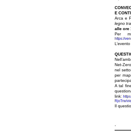
CONVEG
E CONT
Arca e 
legno tra
alle ore
Per ma
https://ve
L’evento
QUESTI
Nell’amb
Net-Zero
nel sett
per mapp
partecip
A tal fi
qu
link:
http
RjoTrw/v
Il questi
.