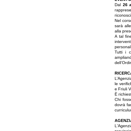
Dal
26 
rapprese
riconosci
Nel cors
sarà all
alla pres
A tal fin
interven
personale
Tutti i 
ampliand
dell’Ordi
RICERC
L’Agenzia
le verifi
e Friuli
È richies
Chi foss
dovrà fa
curricul
AGENZI
L'Agenzi
provinci