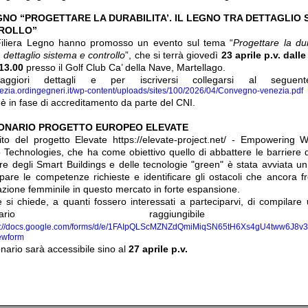
NO “PROGETTARE LA DURABILITA’. IL LEGNO TRA DETTAGLIO 
ROLLO”
Filiera Legno hanno promosso un evento sul tema “
Progettare la dura
 dettaglio sistema e controllo
”, che si terrà giovedì
23 aprile p.v. dalle
 13.00
presso il Golf Club Ca’ della Nave, Martellago.
ggiori dettagli e per iscriversi collegarsi al seguent
nezia.ordingegneri.it/wp-content/uploads/sites/100/2026/04/Convegno-venezia.pdf
 è in fase di accreditamento da parte del CNI.
ONARIO PROGETTO EUROPEO ELEVATE
ito del progetto Elevate https://elevate-project.net/ - Empowering
 Technologies, che ha come obiettivo quello di abbattere le barriere 
ore degli Smart Buildings e delle tecnologie "green" è stata avviata un
are le competenze richieste e identificare gli ostacoli che ancora f
azione femminile in questo mercato in forte espansione.
ne si chiede, a quanti fossero interessati a parteciparvi, di compilare
estionario raggiungibile
s://docs.google.com/forms/d/e/1FAIpQLScMZNZdQmiMiqSN65tH6Xs4gU4tww6J8v3
iewform
onario sarà accessibile sino al
27 aprile p.v.