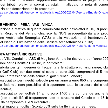
 dei tributi relativi ai servizi catastali. In allegato la nota di comu
nzia con descrizione delle procedure.
nezia.ordingegneri.it/wp-content/uploads/sites/100/2026/04/Agenzia-Entrate-Direzi
df
 VENETO – PEBA - VAS - VINCA
azione e rettifica di quanto comunicato nella newsletter n. 10, si preci
la Regione del Veneto chiarisce la NON assoggettabilità alla pro
one Ambientale Strategica (VAS) e alla Valutazione di Incidenza A
el Piano di Eliminazione delle Barriere Architettoniche (PEBA).
nezia.ordingegneri.it/wp-content/uploads/sites/100/2026/04/Nota-Regione-Veneto.p
TA ATTIVITÀ RICREATIVE
Club Villa Condulmer ASD di Mogliano Veneto ha riservato per l’anno 20
oni per gli iscritti all’Ordine, in particolare:
ibilità per gli ingegneri di frequentare le strutture (driving range, cl
te Golf Club) per due mesi al costo di euro 100, comprensivi di 5 me
on i professionisti della scuola di golf “Trentin School”;
associativa per i neofiti valevole per un anno a euro 850 che compre
ra federale (con possibilità di frequentare tutte le strutture del circo
ecutive);
associativa per golfisti 1° anno euro 1400 che comprende anche l
 (con possibilità di frequentare tutte le strutture del Circolo e le 18 
 da campionato + le 9 executive);
ti gli ingegneri golfisti Sconto 30% sulle tariffe intere green fees.