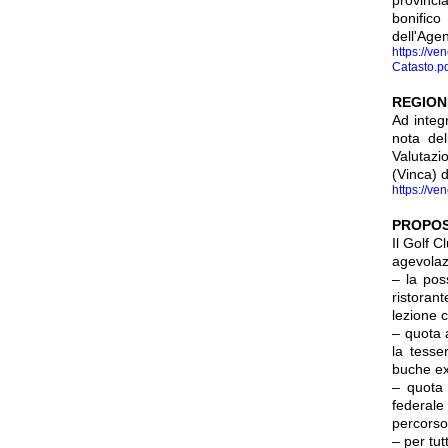
bonifico
dell'Age
https://ve
Catasto.p
REGIONE
Ad integr
nota del
Valutazi
(Vinca) d
https://ve
PROPOS
Il Golf 
agevolazi
– la poss
ristoran
lezione c
– quota 
la tesse
buche ex
– quota 
federale
percorso
– per tut