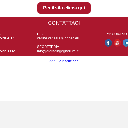
Per il sito clicca qui
CONTATTACI
O
PEC
‍SEGUICI SU
 528 9114
ordine.venezia@ingpec.eu
SEGRETERIA
 522 8902
info@ordineingegneri.ve.it
‍
Annulla l'iscrizione
‍