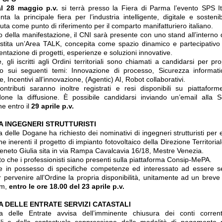
al 28 maggio p.v.
si terrà presso la Fiera di Parma l’evento SPS It
nta la principale fiera per l’industria intelligente, digitale e sosteni
uta come punto di riferimento per il comparto manifatturiero italiano.
o della manifestazione, il CNI sarà presente con uno stand all’interno 
estita un’Area TALK, concepita come spazio dinamico e partecipativo
entazione di progetti, esperienze e soluzioni innovative.
e, gli iscritti agli Ordini territoriali sono chiamati a candidarsi per p
to sui seguenti temi: Innovazione di processo, Sicurezza informat
, Incentivi all’innovazione, (Agentic) AI, Robot collaborativi.
contributi saranno inoltre registrati e resi disponibili su piattaforme 
one la diffusione. È possibile candidarsi inviando un’email alla S
ne entro il
29 aprile p.v.
A INGEGNERI STRUTTURISTI
 delle Dogane ha richiesto dei nominativi di ingegneri strutturisti per 
che inerenti il progetto di impianto fotovoltaico della Direzione Territori
 Veneto Giulia sita in via Rampa Cavalcavia 16/18, Mestre Venezia.
to che i professionisti siano presenti sulla piattaforma Consip-MePA.
e in possesso di specifiche competenze ed interessato ad essere s
r pervenire all’Ordine la propria disponibilità, unitamente ad un breve 
um,
entro le ore 18.00 del 23 aprile p.v.
A DELLE ENTRATE SERVIZI CATASTALI
a delle Entrate avvisa dell’imminente chiusura dei conti corrent
ali e della contestuale soppressione delle modalità di pagamento