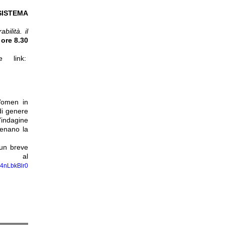
SISTEMA
bilità. il
 ore 8.30
e link:
 Women in
di genere
’indagine
renano la
 un breve
 al
4nLbkBlr0