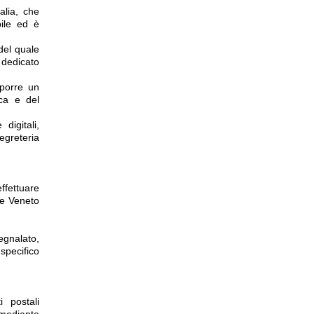
alia, che
bile ed è
del quale
 dedicato
roporre un
ica e del
digitali,
egreteria
effettuare
ale Veneto
egnalato,
specifico
i postali
 mediante