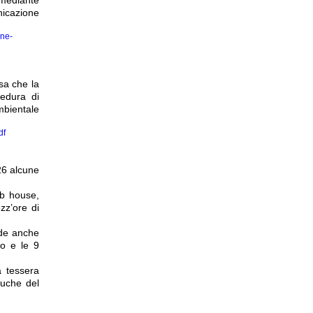
nicazione
one-
sa che la
cedura di
mbientale
df
26 alcune
ub house,
zz’ore di
nde anche
lo e le 9
a tessera
buche del