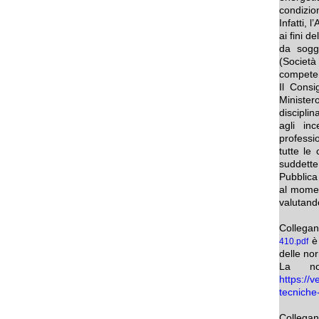
condizion
Infatti, 
ai fini d
da sogge
(Società
competen
Il Consi
Ministe
discipli
agli inc
professi
tutte le
suddette 
Pubblica
al momen
valutand
Collegan
è 
410.pdf
delle nor
La no
https://
tecniche-
Collegan