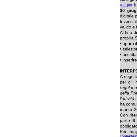
è 
411.pdf
30 giug
digitale
Invece i
valido e
Al fine d
propria 
• aprire 
• selezio
• accetta
• inserir
INTERP
A seguit
per gli i
regolano
della Pr
l’attivit
ha comuni
marzo 20
Con rife
parte II
obbligato
Per mag
content/u