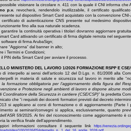
possibile visionare la circolare n. 411 con la quale il CNI informa che 
no p.v.
revocherà, rendendolo inutilizzabile, il certificato qualificato
 presente sul dispositivo Smart Card acquistato con la convenzione CNI
l certificato di autenticazione CNS presente sul medesimo dispositiv
 funzionante fino alla sua naturale scadenza.
i garantire la continuità operativa i titolari dovranno aggiornare gratui
Smart Card attivando un certificato di firma digitale remota nel seguent
il software di firma ArubaSign;
nare “Aggiorna” dal banner in alto;
re i Termini e Condizioni;
e il PIN della Smart Card per avviare il processo.
ELLO MINISTERO DEL LAVORO 1/2026 FORMAZIONE RSPP E CSE
o di interpello ai sensi dell'articolo 12 del D.Lgs. n. 81/2008 alla Co
nterpelli in materia di salute e sicurezza sul lavoro in merito alle “
n
 la formazione obbligatoria per l’aggiornamento della figura del Res
evenzione e Protezione negli ambienti di lavoro e dispone alcune modi
à di Coordinatore della Sicurezza in cantiere (CSE/CSP)
” la predetta Co
cato che “i requisiti dei docenti formatori previsti dal decreto intermini
13 si applicano ai corsi di formazione o di aggiornamento (Parte I 
rimento ai seminari/convegni si applica, esclusivamente, quanto previ
I dell’ASR 59/2025. Ai fini del riconoscimento come aggiornamento è
ria la verifica finale dell’apprendimento.
giori informazioni consultare il seguente link
https://venezia.ordingeg
ploads/sites/100/2026/05/interpello_n._1_del_16_aprile_2026.pdf