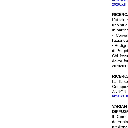
https://v
2026.pdf
RICERC
L’uffici
uno stud
In parti
• Conval
l’azienda
• Redige
di Proge
Chi foss
dovrà fa
curriculu
RICERC
La Base 
Geospazi
ANNONUN
https://31
VARIAN
DIFFUS
Il Comu
determin
predispos