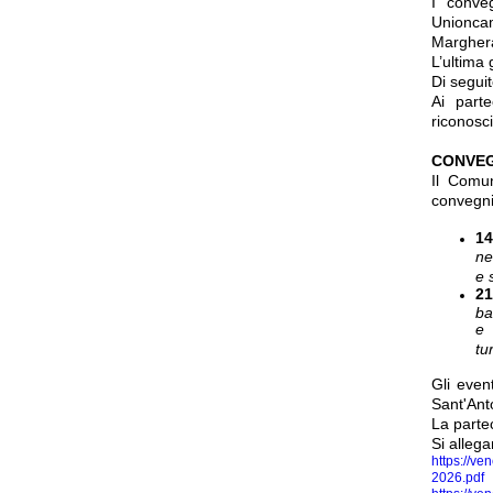
I conve
Unioncam
Margher
L’ultima 
Di seguit
Ai part
riconosci
CONVEG
Il Comun
convegn
14
ne
e 
21
ba
e 
tu
Gli even
Sant'Ant
La parte
Si alleg
https://v
2026.pdf