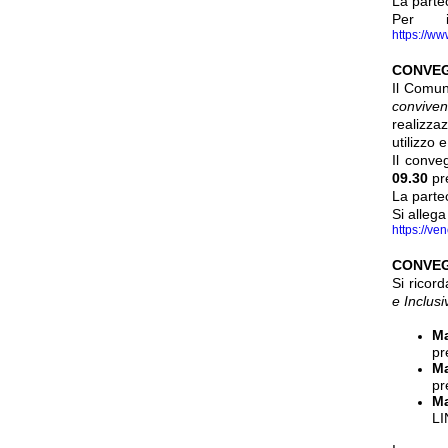
La parte
Per i
https://ww
CONVEGN
Il Comun
conviven
realizza
utilizzo 
Il conve
09.30
pre
La parte
Si alleg
https://ve
CONVEG
Si ricor
e Inclus
Ma
pr
Ma
pr
Ma
LI