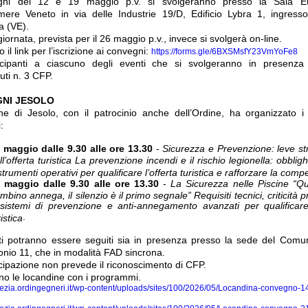
gni del 12 e 19 maggio p.v. si svolgeranno presso la Sala E
ere Veneto in via delle Industrie 19/D, Edificio Lybra 1, ingres
a (VE).
giornata, prevista per il 26 maggio p.v., invece si svolgerà on-line.
o il link per l’iscrizione ai convegni:
https://forms.gle/6BXSMsfY23VmYoFe8
ecipanti a ciascuno degli eventi che si svolgeranno in presenza
uti n. 3 CFP.
NI JESOLO
e di Jesolo, con il patrocinio anche dell’Ordine, ha organizzato i
i:
 maggio dalle 9.30 alle ore 13.30
-
Sicurezza e Prevenzione: leve st
ll’offerta turistica La prevenzione incendi e il rischio legionella: obblighi,
strumenti operativi per qualificare l’offerta turistica e rafforzare la compet
 maggio dalle 9.30 alle ore 13.30
-
La Sicurezza nelle Piscine “
mbino annega, il silenzio è il primo segnale” Requisiti tecnici, criticità p
sistemi di prevenzione e anti-annegamento avanzati per qualificare 
.
ristica
ti potranno essere seguiti sia in presenza presso la sede del Comu
onio 11, che in modalità FAD sincrona.
cipazione non prevede il riconoscimento di CFP.
ano le locandine con i programmi.
enezia.ordingegneri.it/wp-content/uploads/sites/100/2026/05/Locandina-convegno-