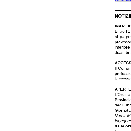
NOTIZI
INARCA
Entro l’
al pagam
prevedon
inferior
dicembr
ACCESSO
Il Comun
professi
l’accesso
APERTE
L’Ordine
Provinci
degli In
Giornata 
Nuovi Mo
Ingegner
dalle or