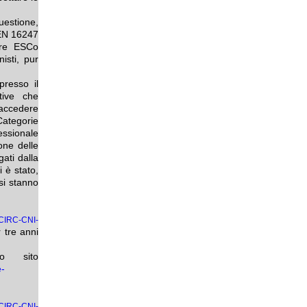
questione,
 EN 16247
pure ESCo
isti, pur
presso il
tive che
 accedere
Categorie
essionale
one delle
gati dalla
 è stato,
si stanno
5/CIRC-CNI-
 tre anni
o sito
e-
5/CIRC-CNI-