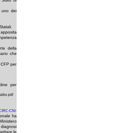
i uno dei
tatali.
apposita
ompetenza
rte della
ario che
3 CFP per
dine per
albo.pdf
5/CIRC-CNI-
ionale ha
inistero
 diagnosi
ettare le