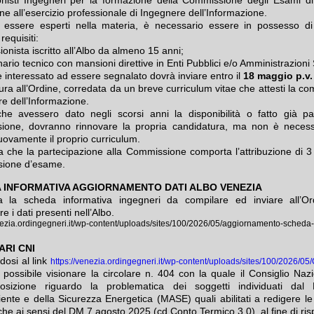
one all’esercizio professionale di Ingegnere dell’Informazione.
 essere esperti nella materia, è necessario essere in possesso d
requisiti:
ionista iscritto all’Albo da almeno 15 anni;
ario tecnico con mansioni direttive in Enti Pubblici e/o Amministrazioni S
e interessato ad essere segnalato dovrà inviare entro il
18 maggio p.v.
ura all’Ordine, corredata da un breve curriculum vitae che attesti la c
re dell’Informazione.
he avessero dato negli scorsi anni la disponibilità o fatto già pa
ione, dovranno rinnovare la propria candidatura, ma non è necess
nuovamente il proprio curriculum.
da che la partecipazione alla Commissione comporta l’attribuzione di 
sione d’esame.
 INFORMATIVA AGGIORNAMENTO DATI ALBO VENEZIA
a la scheda informativa ingegneri da compilare ed inviare all’Or
e i dati presenti nell’Albo.
nezia.ordingegneri.it/wp-content/uploads/sites/100/2026/05/aggiornamento-scheda-
ARI CNI
dosi al link
https://venezia.ordingegneri.it/wp-content/uploads/sites/100/2026/0
possibile visionare la circolare n. 404 con la quale il Consiglio Naz
osizione riguardo la problematica dei soggetti individuati dal M
iente e della Sicurezza Energetica (MASE) quali abilitati a redigere le
he ai sensi del DM 7 agosto 2025 (cd Conto Termico 3.0), al fine di risp