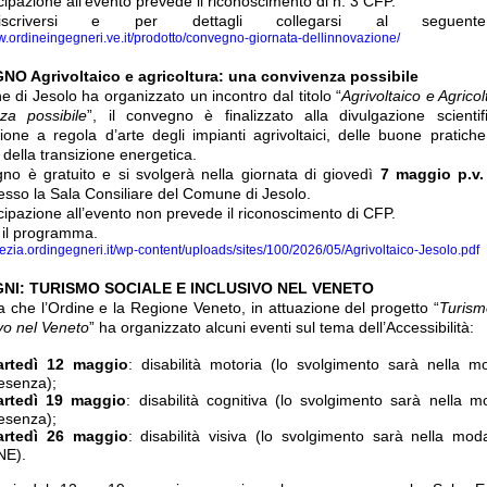
cipazione all’evento prevede il riconoscimento di n. 3 CFP.
scriversi e per dettagli collegarsi al seguente
w.ordineingegneri.ve.it/prodotto/convegno-giornata-dellinnovazione/
O Agrivoltaico e agricoltura: una convivenza possibile
e di Jesolo ha organizzato un incontro dal titolo “
Agrivoltaico e Agrico
za possibile
”, il convegno è finalizzato alla divulgazione scientif
zione a regola d’arte degli impianti agrivoltaici, delle buone pratiche
e della transizione energetica.
gno è gratuito e si svolgerà nella giornata di giovedì
7 maggio p.v. 
sso la Sala Consiliare del Comune di Jesolo.
cipazione all’evento non prevede il riconoscimento di CFP.
a il programma.
nezia.ordingegneri.it/wp-content/uploads/sites/100/2026/05/Agrivoltaico-Jesolo.pdf
NI: TURISMO SOCIALE E INCLUSIVO NEL VENETO
da che l’Ordine e la Regione Veneto, in attuazione del progetto “
Turism
ivo nel Veneto
” ha organizzato alcuni eventi sul tema dell’Accessibilità:
rtedì 12 maggio
: disabilità motoria (lo svolgimento sarà nella mo
esenza);
rtedì 19 maggio
: disabilità cognitiva (lo svolgimento sarà nella mo
esenza);
rtedì 26 maggio
: disabilità visiva (lo svolgimento sarà nella mod
NE).