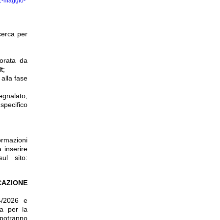
21-maggio-
cerca per
borata da
t;
alla fase
egnalato,
specifico
ormazioni
 inserire
ul sito:
CAZIONE
4/2026 e
ra per la
 potranno