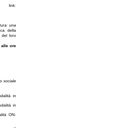
 link:
ltura: una
ica della
 del loro
alle ore
o sociale
dalità in
dalità in
alità ON-