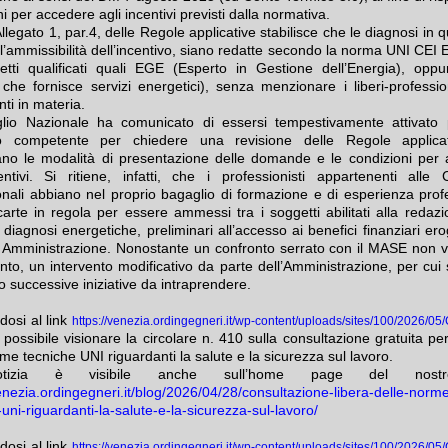
i per accedere agli incentivi previsti dalla normativa.
l’Allegato 1, par.4, delle Regole applicative stabilisce che le diagnosi in 
ell’ammissibilità dell’incentivo, siano redatte secondo la norma UNI CEI
tti qualificati quali EGE (Esperto in Gestione dell’Energia), op
 che fornisce servizi energetici), senza menzionare i liberi-profession
ti in materia.
glio Nazionale ha comunicato di essersi tempestivamente attivato 
ro competente per chiedere una revisione delle Regole applica
nano le modalità di presentazione delle domande e le condizioni per
entivi. Si ritiene, infatti, che i professionisti appartenenti alle 
onali abbiano nel proprio bagaglio di formazione e di esperienza prof
 carte in regola per essere ammessi tra i soggetti abilitati alla redazi
diagnosi energetiche, preliminari all’accesso ai benefici finanziari ero
 Amministrazione. Nonostante un confronto serrato con il MASE non vi
to, un intervento modificativo da parte dell’Amministrazione, per cui 
o successive iniziative da intraprendere.
dosi al link
https://venezia.ordingegneri.it/wp-content/uploads/sites/100/2026/0
possibile visionare la circolare n. 410 sulla consultazione gratuita per
me tecniche UNI riguardanti la salute e la sicurezza sul lavoro.
tizia è visibile anche sull’home page del nostr
venezia.ordingegneri.it/blog/2026/04/28/consultazione-libera-delle-norm
uni-riguardanti-la-salute-e-la-sicurezza-sul-lavoro/
dosi al link
https://venezia.ordingegneri.it/wp-content/uploads/sites/100/2026/0