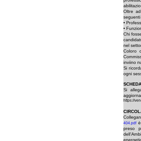
abilitazi
Oltre ad
seguenti 
• Profess
• Funzion
Chi foss
candidat
nel setto
Coloro c
Commiss
inviino 
Si ricor
ogni ses
SCHEDA
Si alleg
aggiornar
https://ve
CIRCOL
Collegan
è 
404.pdf
preso p
dell’Amb
energetic