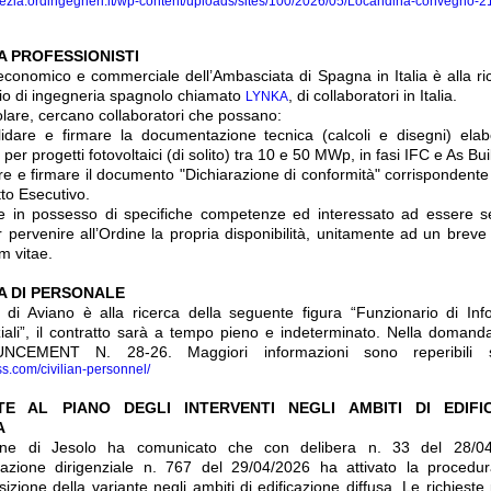
enezia.ordingegneri.it/wp-content/uploads/sites/100/2026/05/Locandina-convegno-
A PROFESSIONISTI
o economico e commerciale dell’Ambasciata di Spagna in Italia è alla ri
io di ingegneria spagnolo chiamato
, di collaboratori in Italia.
LYNKA
colare, cercano collaboratori che possano:
idare e firmare la documentazione tecnica (calcoli e disegni) ela
 per progetti fotovoltaici (di solito) tra 10 e 50 MWp, in fasi IFC e As Buil
re e firmare il documento "Dichiarazione di conformità" corrispondente 
tto Esecutivo.
e in possesso di specifiche competenze ed interessato ad essere s
r pervenire all’Ordine la propria disponibilità, unitamente ad un breve 
m vitae.
A DI PERSONALE
di Aviano è alla ricerca della seguente figura “Funzionario di Inf
ali”, il contratto sarà a tempo pieno e indeterminato. Nella domanda
CEMENT N. 28-26. Maggiori informazioni sono reperibili s
fss.com/civilian-personnel/
TE AL PIANO DEGLI INTERVENTI NEGLI AMBITI DI EDIFI
A
ne di Jesolo ha comunicato che con delibera n. 33 del 28/0
azione dirigenziale n. 767 del 29/04/2026 ha attivato la procedu
izione della variante negli ambiti di edificazione diffusa. Le richieste