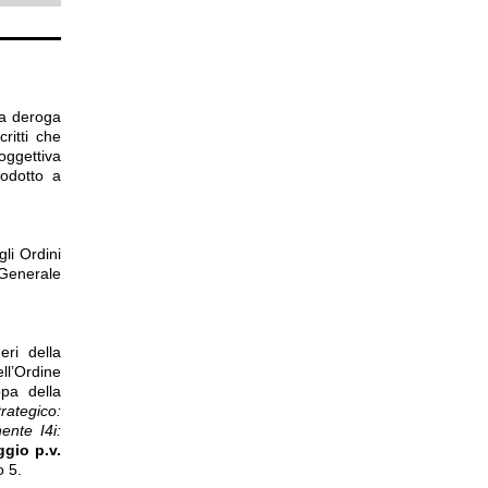
la deroga
ritti che
oggettiva
rodotto a
li Ordini
 Generale
eri della
ll’Ordine
pa della
trategico:
ente I4i:
gio p.v.
o 5.