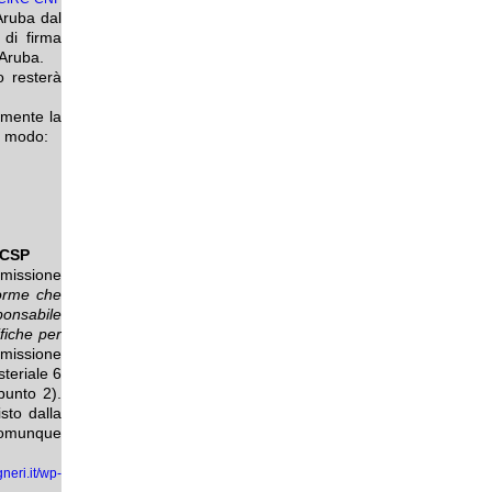
Aruba dal
 di firma
-Aruba.
o resterà
tamente la
e modo:
/CSP
mmissione
orme che
ponsabile
fiche per
mmissione
steriale 6
punto 2).
sto dalla
 comunque
neri.it/wp-