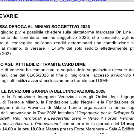
E VARIE
SSA DEROGA AL MINIMO SOGGETTIVO 2026
1 giugno p.v. è possibile chiedere sulla piattaforma Inarcassa On Line 
ento del contributo minimo soggettivo 2026, che consente, agli isc
o di conseguire nell’anno redditi determinanti una contribuzione s
e al minimo, di versare il 14,5% del solo reddito effettivamente p
e 2027.
 AGLI ATTI EDILIZI TRAMITE CARD DIME
e di Venezia ha comunicato, a seguito delle segnalazioni ricevute dag
onali, che dal 01/05/2026 al fine di migliorare l’accesso all’Archivio
 agli atti edilizi avverrà esclusivamente tramite card DIME.
 LE ISCRIZIONI GIORNATA DELL’INNOVAZIONE 2026
 e la Fondazione Ingegneri Veneziani con gli Ordini degli Ingegn
a di Trento e Milano, la Fondazione Luigi Negrelli e la Fondazione de
gegneri della Provincia di Milano hanno organizzato la prima tap
dell’Innovazione in Tour 2026 intitolata “
L’ingegneria per lo Sviluppo S
delli, Reti Territoriali e Leadership Stem – Verso il Forum Perman
i per la Ricerca e l’innovazione
” che si terrà nella giornata del
14 mag
e 14.00 alle ore 18.00
a Mestre presso Forte Marghera – Sala A Edifici