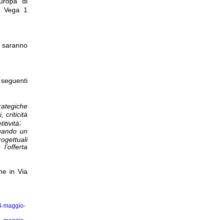
uropa di
so Vega 1
 saranno
 seguenti
rategiche
 criticità
;
itività
Quando un
rogettuali
l’offerta
ne in Via
14-maggio-