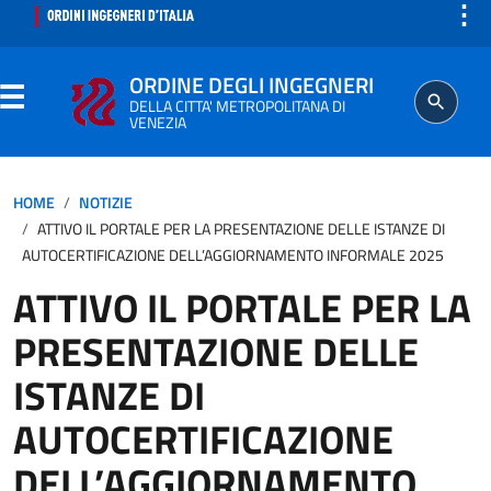
⋮
ORDINE DEGLI INGEGNERI
DELLA CITTA' METROPOLITANA DI
VENEZIA
ORDINE
HOME
NOTIZIE
ATTIVO IL PORTALE PER LA PRESENTAZIONE DELLE ISTANZE DI
SEGRETERIA
AUTOCERTIFICAZIONE DELL’AGGIORNAMENTO INFORMALE 2025
ATTIVO IL PORTALE PER LA
ISCRITTO
PRESENTAZIONE DELLE
PROFESSIONE
ISTANZE DI
AUTOCERTIFICAZIONE
AGGIORNAMENTO PROFESSIONALE
DELL’AGGIORNAMENTO