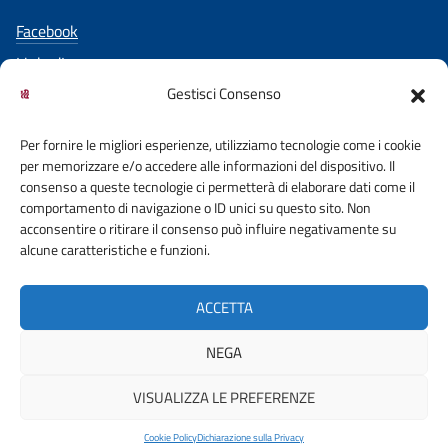
Facebook
LinkedIn
Gestisci Consenso
YouTube
Per fornire le migliori esperienze, utilizziamo tecnologie come i cookie
per memorizzare e/o accedere alle informazioni del dispositivo. Il
consenso a queste tecnologie ci permetterà di elaborare dati come il
comportamento di navigazione o ID unici su questo sito. Non
acconsentire o ritirare il consenso può influire negativamente su
ACCESSO CIVICO
COOKIE POLICY
alcune caratteristiche e funzioni.
PRIVACY POLICY
DICHIARAZIONE DI ACCESSIBILITA’
ACCETTA
OBIETTIVI DI ACCESSIBILITA’
NEGA
VISUALIZZA LE PREFERENZE
© 2026 ORDINE DEGLI INGEGNERI DELLA CITTA' METROPOLITANA DI
VENEZIA | FONDAZIONE CNI
Cookie Policy
Dichiarazione sulla Privacy