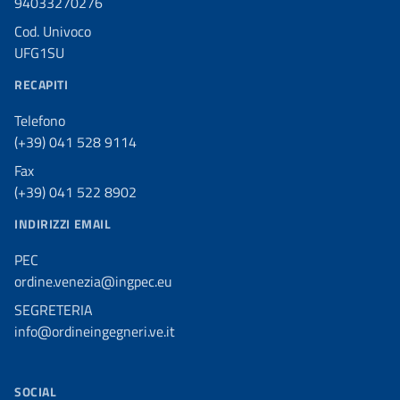
94033270276
Cod. Univoco
UFG1SU
RECAPITI
Telefono
(+39) 041 528 9114
Fax
(+39) 041 522 8902
INDIRIZZI EMAIL
PEC
ordine.venezia@ingpec.eu
SEGRETERIA
info@ordineingegneri.ve.it
SOCIAL