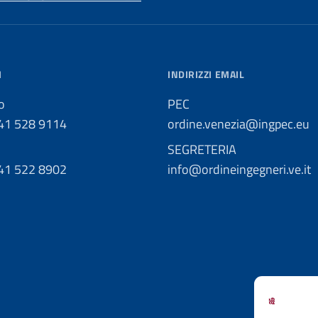
I
INDIRIZZI EMAIL
o
PEC
041 528 9114
ordine.venezia@ingpec.eu
SEGRETERIA
041 522 8902
info@ordineingegneri.ve.it