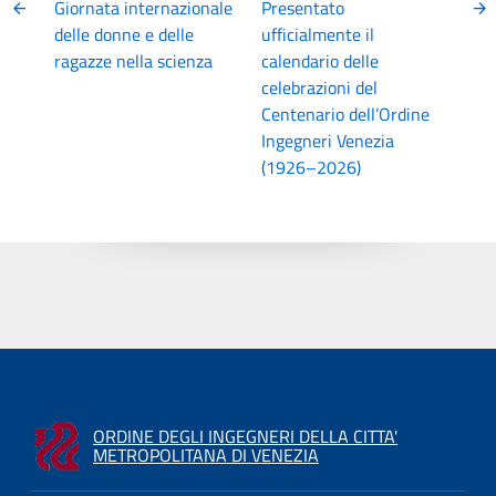
Giornata internazionale
Presentato
delle donne e delle
ufficialmente il
ragazze nella scienza
calendario delle
celebrazioni del
Centenario dell’Ordine
Ingegneri Venezia
(1926–2026)
ORDINE DEGLI INGEGNERI DELLA CITTA'
METROPOLITANA DI VENEZIA