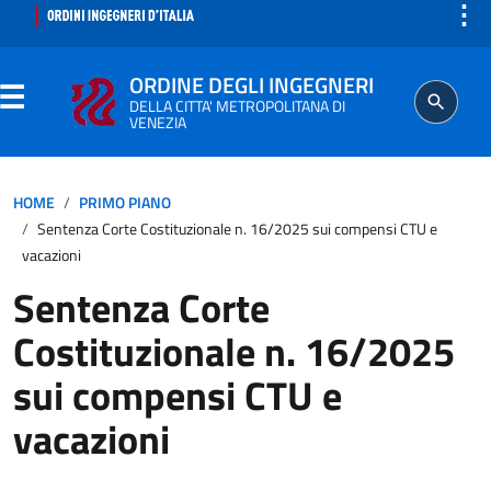
⋮
ORDINE DEGLI INGEGNERI
DELLA CITTA' METROPOLITANA DI
VENEZIA
ORDINE
HOME
PRIMO PIANO
Sentenza Corte Costituzionale n. 16/2025 sui compensi CTU e
SEGRETERIA
vacazioni
Sentenza Corte
ISCRITTO
Costituzionale n. 16/2025
PROFESSIONE
sui compensi CTU e
vacazioni
AGGIORNAMENTO PROFESSIONALE