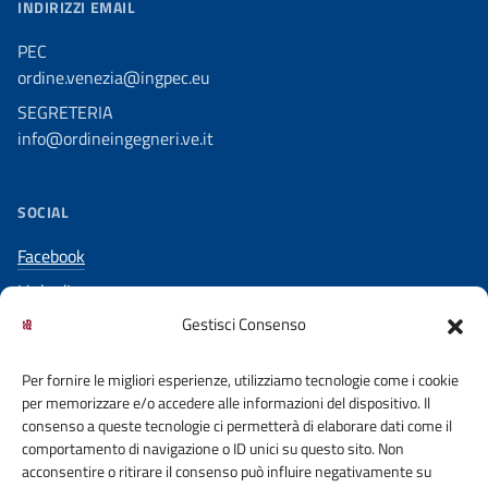
INDIRIZZI EMAIL
PEC
ordine.venezia@ingpec.eu
SEGRETERIA
info@ordineingegneri.ve.it
SOCIAL
Facebook
LinkedIn
Gestisci Consenso
YouTube
Per fornire le migliori esperienze, utilizziamo tecnologie come i cookie
per memorizzare e/o accedere alle informazioni del dispositivo. Il
consenso a queste tecnologie ci permetterà di elaborare dati come il
comportamento di navigazione o ID unici su questo sito. Non
acconsentire o ritirare il consenso può influire negativamente su
ACCESSO CIVICO
COOKIE POLICY