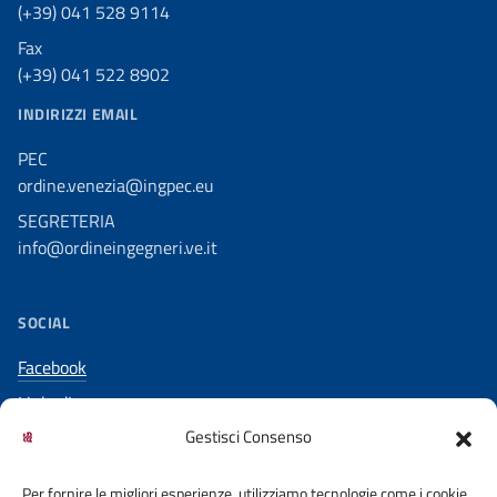
(+39) 041 528 9114
Fax
(+39) 041 522 8902
INDIRIZZI EMAIL
PEC
ordine.venezia@ingpec.eu
SEGRETERIA
info@ordineingegneri.ve.it
SOCIAL
Facebook
LinkedIn
Gestisci Consenso
YouTube
Per fornire le migliori esperienze, utilizziamo tecnologie come i cookie