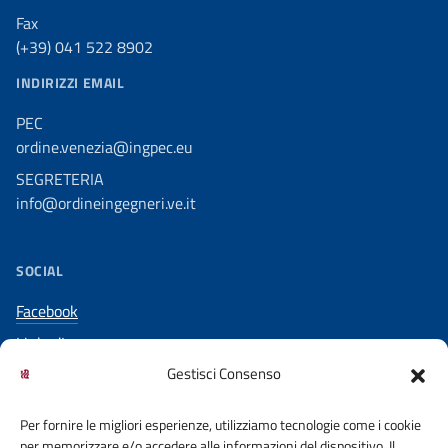
Fax
(+39) 041 522 8902
INDIRIZZI EMAIL
PEC
ordine.venezia@ingpec.eu
SEGRETERIA
info@ordineingegneri.ve.it
SOCIAL
Facebook
LinkedIn
Gestisci Consenso
YouTube
Per fornire le migliori esperienze, utilizziamo tecnologie come i cookie
per memorizzare e/o accedere alle informazioni del dispositivo. Il