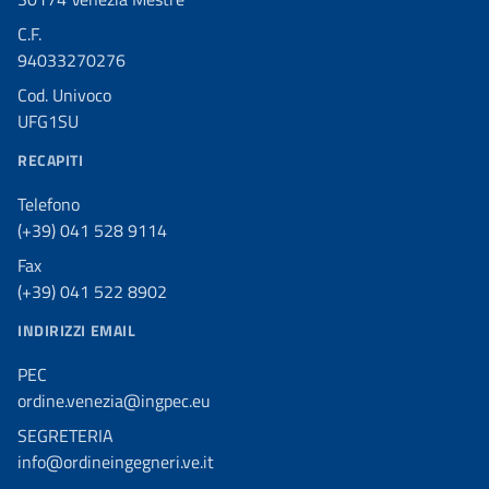
C.F.
94033270276
Cod. Univoco
UFG1SU
RECAPITI
Telefono
(+39) 041 528 9114
Fax
(+39) 041 522 8902
INDIRIZZI EMAIL
PEC
ordine.venezia@ingpec.eu
SEGRETERIA
info@ordineingegneri.ve.it