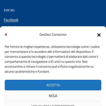
SOCIAL
Facebook
LinkedIn
Gestisci Consenso
YouTube
Per fornire le migliori esperienze, utilizziamo tecnologie come i cookie
per memorizzare e/o accedere alle informazioni del dispositivo. Il
consenso a queste tecnologie ci permetterà di elaborare dati come il
comportamento di navigazione o ID unici su questo sito. Non
acconsentire o ritirare il consenso può influire negativamente su
ACCESSO CIVICO
COOKIE POLICY
alcune caratteristiche e funzioni.
PRIVACY POLICY
DICHIARAZIONE DI ACCESSIBILITA’
ACCETTA
OBIETTIVI DI ACCESSIBILITA’
NEGA