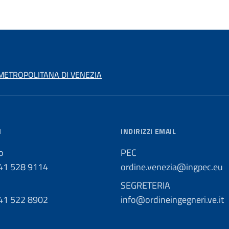
 METROPOLITANA DI VENEZIA
I
INDIRIZZI EMAIL
o
PEC
041 528 9114
ordine.venezia@ingpec.eu
SEGRETERIA
041 522 8902
info@ordineingegneri.ve.it