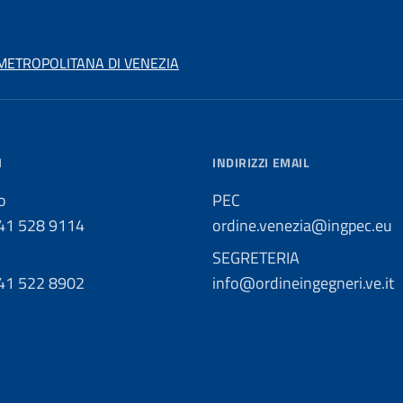
 METROPOLITANA DI VENEZIA
I
INDIRIZZI EMAIL
o
PEC
041 528 9114
ordine.venezia@ingpec.eu
SEGRETERIA
041 522 8902
info@ordineingegneri.ve.it