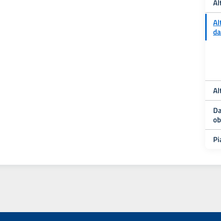
Al
Al
da
Al
Da
ob
Pi