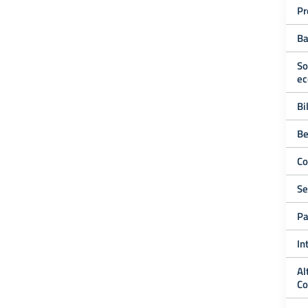
Pr
Ba
So
ec
Bi
Be
Co
Se
Pa
In
Al
Co