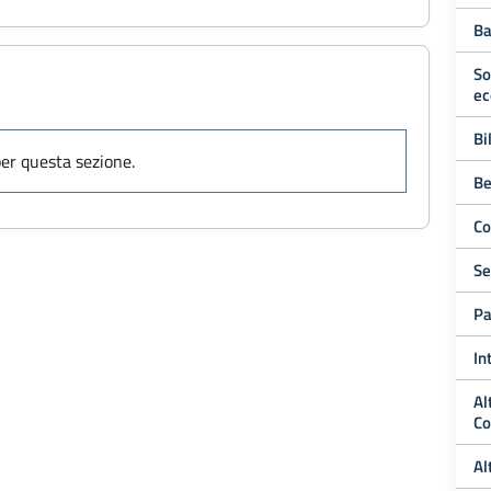
Ba
So
ec
Bi
er questa sezione.
Be
Co
Se
Pa
In
Al
Co
Al