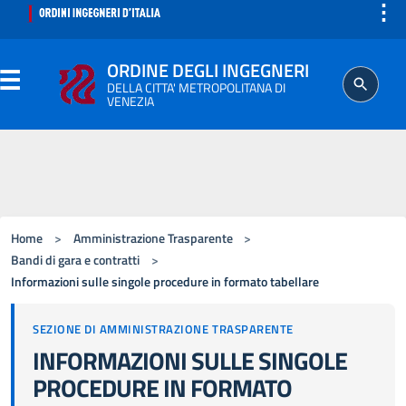
⋮
ORDINE DEGLI INGEGNERI
DELLA CITTA' METROPOLITANA DI
VENEZIA
ORDINE
SEGRETERIA
Home
>
Amministrazione Trasparente
>
ISCRITTO
Bandi di gara e contratti
>
Informazioni sulle singole procedure in formato tabellare
PROFESSIONE
SEZIONE DI AMMINISTRAZIONE TRASPARENTE
INFORMAZIONI SULLE SINGOLE
AGGIORNAMENTO PROFESSIONALE
PROCEDURE IN FORMATO