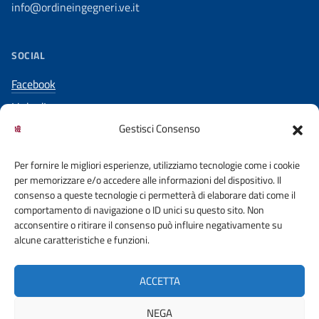
info@ordineingegneri.ve.it
SOCIAL
Facebook
LinkedIn
Gestisci Consenso
YouTube
Per fornire le migliori esperienze, utilizziamo tecnologie come i cookie
per memorizzare e/o accedere alle informazioni del dispositivo. Il
consenso a queste tecnologie ci permetterà di elaborare dati come il
comportamento di navigazione o ID unici su questo sito. Non
acconsentire o ritirare il consenso può influire negativamente su
ACCESSO CIVICO
COOKIE POLICY
alcune caratteristiche e funzioni.
PRIVACY POLICY
DICHIARAZIONE DI ACCESSIBILITA’
ACCETTA
OBIETTIVI DI ACCESSIBILITA’
NEGA