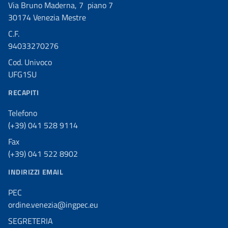
Via Bruno Maderna, 7 piano 7
30174 Venezia Mestre
C.F.
94033270276
Cod. Univoco
UFG1SU
RECAPITI
Telefono
(+39) 041 528 9114
Fax
(+39) 041 522 8902
INDIRIZZI EMAIL
PEC
ordine.venezia@ingpec.eu
SEGRETERIA