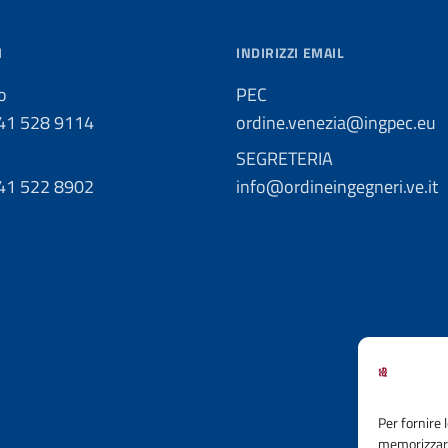
I
INDIRIZZI EMAIL
o
PEC
041 528 9114
ordine.venezia@ingpec.eu
SEGRETERIA
041 522 8902
info@ordineingegneri.ve.it
Per fornire 
memorizzare 