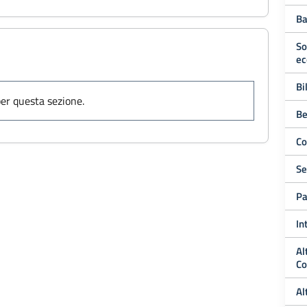
Ba
So
ec
Bi
er questa sezione.
Be
Co
Se
Pa
In
Al
Co
Al