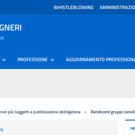
WHISTLEBLOWING
AMMINISTRAZI
EGNERI
IA
PROFESSIONE
AGGIORNAMENTO PROFESSION
 non più soggetti a pubblicazione obbligatoria
>
Rendiconti gruppi consilia
IN
TE