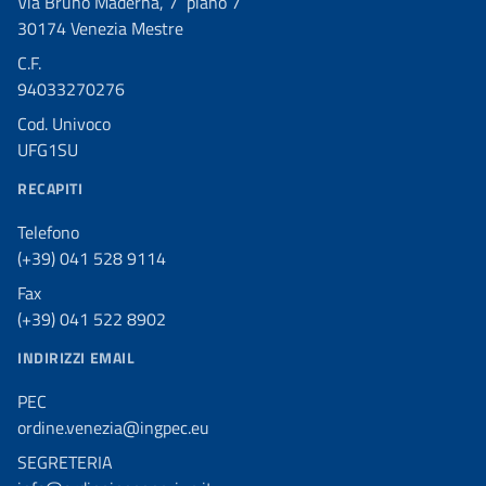
Via Bruno Maderna, 7 piano 7
30174 Venezia Mestre
C.F.
94033270276
Cod. Univoco
UFG1SU
RECAPITI
Telefono
(+39) 041 528 9114
Fax
(+39) 041 522 8902
INDIRIZZI EMAIL
PEC
ordine.venezia@ingpec.eu
SEGRETERIA