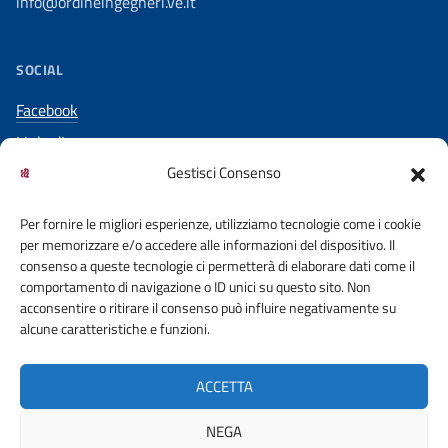
info@ordineingegneri.ve.it
SOCIAL
Facebook
LinkedIn
Gestisci Consenso
YouTube
Per fornire le migliori esperienze, utilizziamo tecnologie come i cookie
per memorizzare e/o accedere alle informazioni del dispositivo. Il
consenso a queste tecnologie ci permetterà di elaborare dati come il
comportamento di navigazione o ID unici su questo sito. Non
acconsentire o ritirare il consenso può influire negativamente su
ACCESSO CIVICO
COOKIE POLICY
alcune caratteristiche e funzioni.
PRIVACY POLICY
DICHIARAZIONE DI ACCESSIBILITA’
ACCETTA
OBIETTIVI DI ACCESSIBILITA’
NEGA