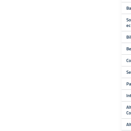
Ba
So
ec
Bi
Be
Co
Se
Pa
In
Al
Co
Al