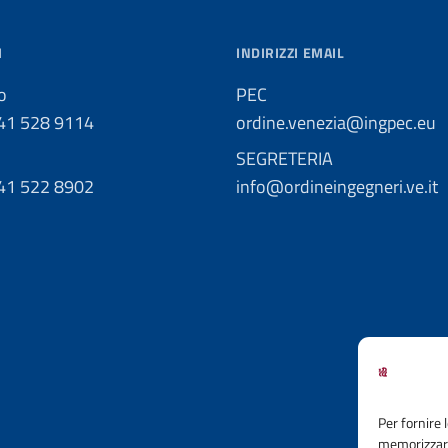
I
INDIRIZZI EMAIL
o
PEC
041 528 9114
ordine.venezia@ingpec.eu
SEGRETERIA
041 522 8902
info@ordineingegneri.ve.it
Per fornire 
memorizzare 